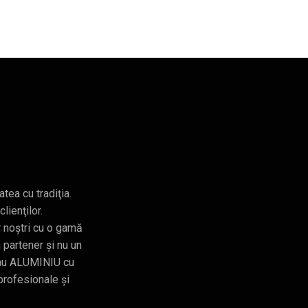
ea cu tradiţia.
lienţilor.
r noștri cu o gamă
 partener și nu un
sau ALUMINIU cu
profesionale și